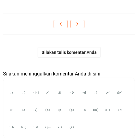
Silakan tulis komentar Anda
Silakan meninggalkan komentar Anda di sini
:)
:(
hihi
:-)
:D
=D
:-d
;(
;-(
@-)
:P
:o
:>)
(o)
:p
(p)
:-s
(m)
8-)
:-t
:-b
b-(
:-#
=p~
x-)
(k)