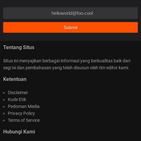
Online MBA Degree Course
This comment has been removed by the author.
Bima
Ternyata blogger juga bisa ya
Cara Mengatasi Gangguan Suara Pada YI 4K+
Tentang Situs
Action Camera
Bintang terkini
Situs ini menyajikan berbagai informasi yang berkualitas baik dari
Thanks gan, ini menjadi inspirasi saya
segi isi dan pembahasan yang telah disusun oleh tim editor kami.
Dea Olive
Ketentuan
Sangat menginspirasi, untuk tulisan nama undangan otomatis,
Disclaimer
bisa di blogger g …
Kode Etik
TentangKita
Pedoman Media
Privacy Policy
Masih work kah?
Layanan Google URL Shortener Dihentikan
Terms of Service
Vina
Hubungi Kami
thank you for sharingbocoran slot tergacorslot via dana