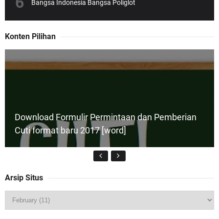
Bangsa Indonesia Bangsa Poliglot
Konten Pilihan
Download Formulir Permintaan dan Pemberian
Cuti format baru 2017 [word]
Arsip Situs