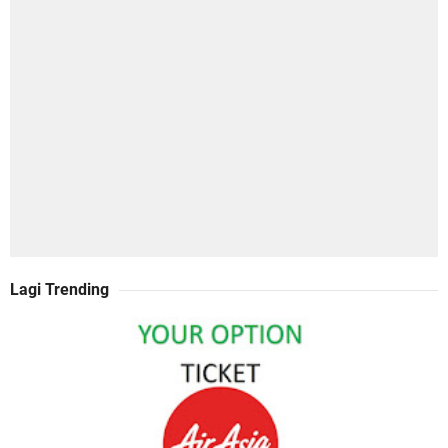
Lagi Trending