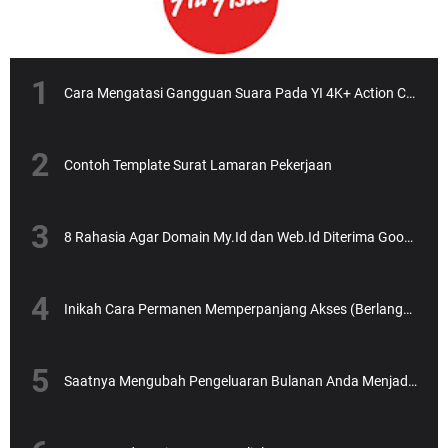
Cara Mengatasi Gangguan Suara Pada YI 4K+ Action Camera
Contoh Template Surat Lamaran Pekerjaan
8 Rahasia Agar Domain My.Id dan Web.Id Diterima Google Adsense
Inikah Cara Permanen Memperpanjang Akses (Berlangganan) ePaper Interaktif Kompas Secara Gratis?
Saatnya Mengubah Pengeluaran Bulanan Anda Menjadi Penghasilan Tambahan