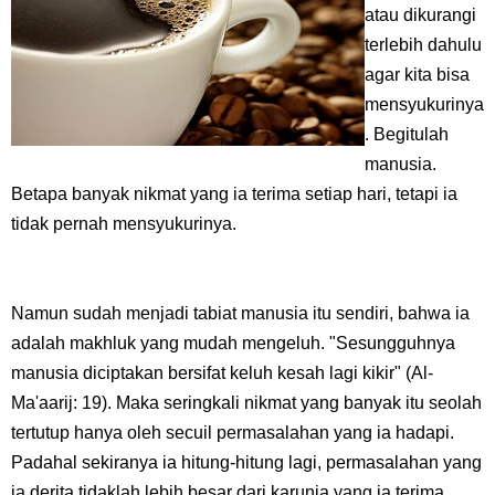
atau dikurangi
terlebih dahulu
agar kita bisa
mensyukurinya
. Begitulah
manusia.
Betapa banyak nikmat yang ia terima setiap hari, tetapi ia
tidak pernah mensyukurinya.
Namun sudah menjadi tabiat manusia itu sendiri, bahwa ia
adalah makhluk yang mudah mengeluh. "Sesungguhnya
manusia diciptakan bersifat keluh kesah lagi kikir" (Al-
Ma'aarij: 19). Maka seringkali nikmat yang banyak itu seolah
tertutup hanya oleh secuil permasalahan yang ia hadapi.
Padahal sekiranya ia hitung-hitung lagi, permasalahan yang
ia derita tidaklah lebih besar dari karunia yang ia terima.